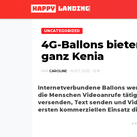
UNCATEGORIZED
4G-Ballons biete
ganz Kenia
PAR
CAROLINE
19 OCT 2020, · 15:18
Internetverbundene Ballons we
die Menschen Videoanrufe tätige
versenden, Text senden und Vi
ersten kommerziellen Einsatz d
A